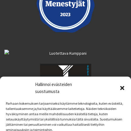
Hallinnoi evästeiden
suostumusta
Parhaan kokemuksen tarjoamiseksi käytämme teknologioita, kuten evästeitä,
tallentaaksemme ja/tai käyttääksemme laitetietoja. Näiden tekniikoiden
hyväksyminen antaa meille mahdollisuuden käsitellä tietoja, kuten
selauskäyttäytymistä tai yksilöllisiä tunnuksia tällä sivustolla. Suostumuksen
jättäminen tai peruuttaminen voi vaikuttaa haitallisesti tiettyihin
ominaisuuksiin ja toimintoihin.