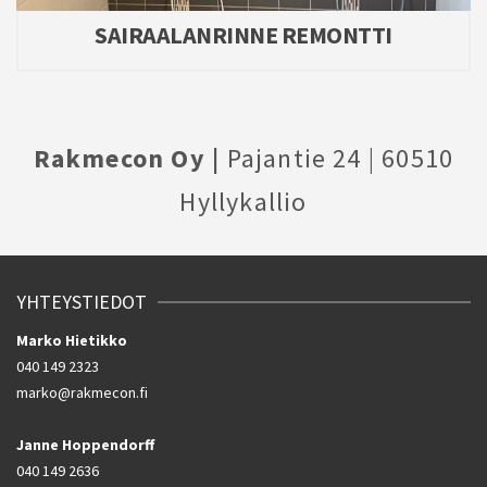
SAIRAALANRINNE REMONTTI
Rakmecon Oy |
Pajantie 24 | 60510
Hyllykallio
YHTEYSTIEDOT
Marko Hietikko
040 149 2323
marko@rakmecon.fi
Janne Hoppendorff
040 149 2636